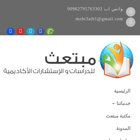
واتس اب
00962795763302
mobt3ath1@gmail.com
الرئيسية
خدماتنا
مكتبة مبتعث
المدونة