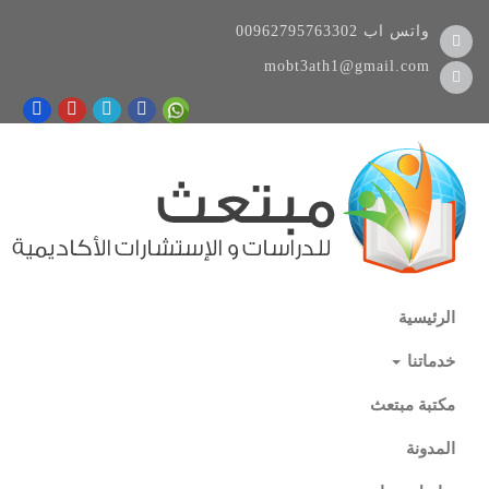
واتس اب
00962795763302
mobt3ath1@gmail.com
الرئيسية
خدماتنا
مكتبة مبتعث
المدونة