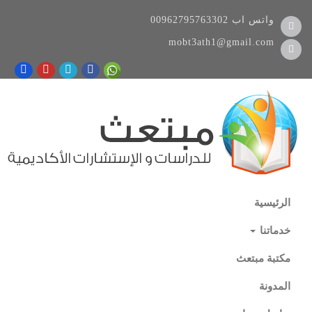
واتس اب
00962795763302
mobt3ath1@gmail.com
الرئيسية
خدماتنا
مكتبة مبتعث
المدونة