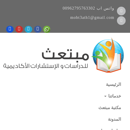
واتس اب
00962795763302
mobt3ath1@gmail.com
الرئيسية
خدماتنا
مكتبة مبتعث
المدونة