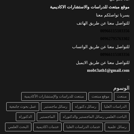
موقع مبتعث للدراسات والاستشارات الاكاديمية
يسرنا تواصلكم معنا
للتواصل معنا عن طريق الهاتف
00966115103356
00962795763302
للتواصل معنا عن طريق الواتساب
00966115103356
للتواصل معنا عن طريق الايميل
mobt3ath1@gmail.com
.
الوسوم
مبتعث
موقع مبتعث
مبتعث للدراسات والإستشارات الأكاديمية
الدراسات العليا
رسائل دكتوراه
رسائل ماجستير
عمل بحوث جامعية
الباحث العلمي رسائل الماجستير والدكتوراه
الماجستير
الدكتوراة
رسائل علمية
خدمات الدراسات العليا
خدمات اكاديمية
البحث العلمي