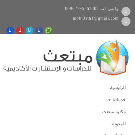
واتس اب
00962795763302
mobt3ath1@gmail.com
الرئيسية
خدماتنا
مكتبة مبتعث
المدونة