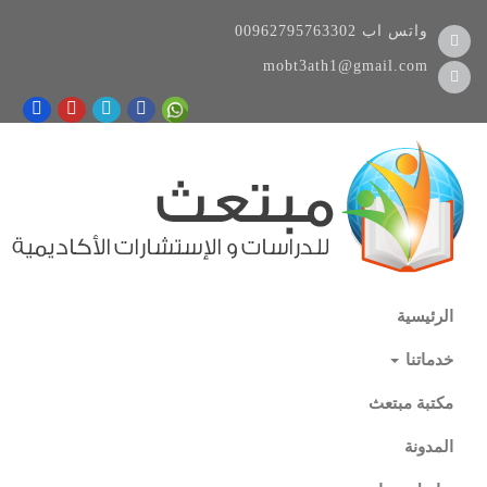
واتس اب
00962795763302
mobt3ath1@gmail.com
الرئيسية
خدماتنا
مكتبة مبتعث
المدونة