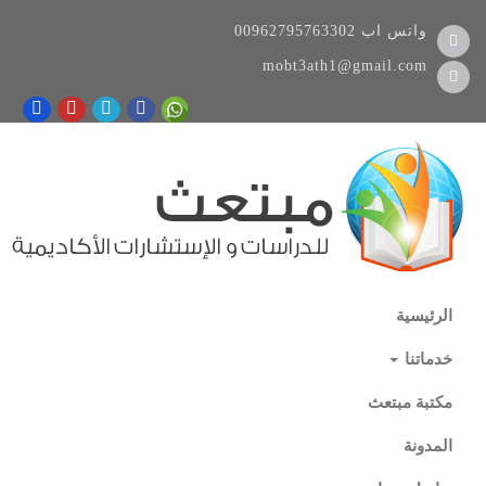
واتس اب
00962795763302
mobt3ath1@gmail.com
الرئيسية
خدماتنا
مكتبة مبتعث
المدونة