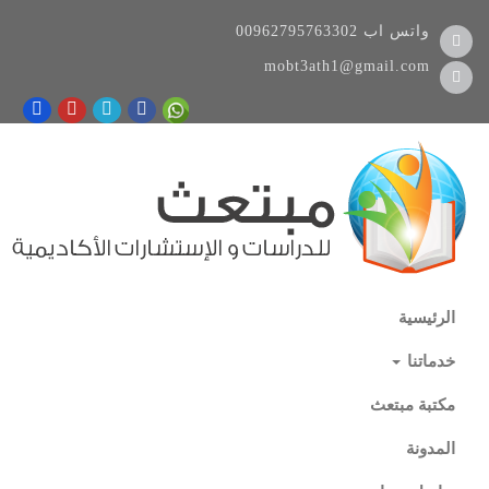
واتس اب
00962795763302
mobt3ath1@gmail.com
الرئيسية
خدماتنا
مكتبة مبتعث
المدونة