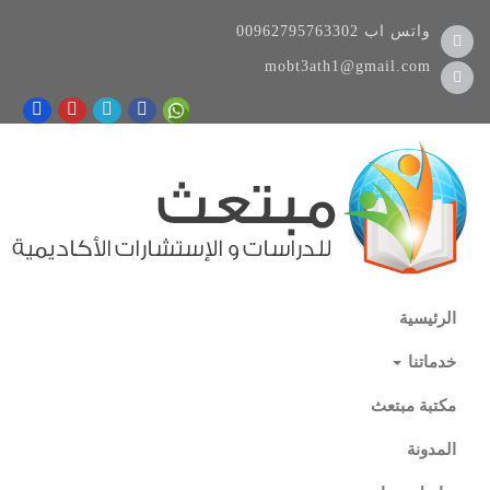
واتس اب
00962795763302
mobt3ath1@gmail.com
الرئيسية
خدماتنا
مكتبة مبتعث
المدونة