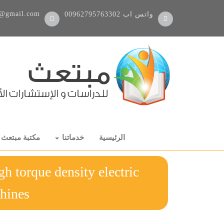
@gmail.com
واتس اب
00962795763302
الرئيسية
خدماتنا
مكتبة مبتعث
h torque density electric
machines رسال