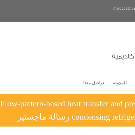
mobt3ath1
المدونة
تواصل معنا
Flow-pattern-based heat transfer and pre
condensing رسالة ماجستير