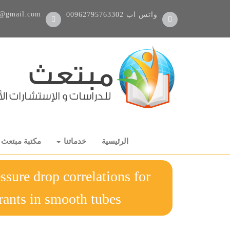
@gmail.com
واتس اب
00962795763302
الرئيسية
خدماتنا
مكتبة مبتعث
ssure drop correlations for
 refrigerants in smooth tubes