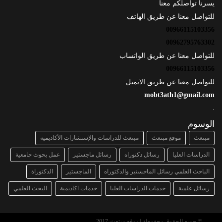
يسرنا تواصلكم معنا
للتواصل معنا عن طريق الهاتف
00966115103356
00962795763302
للتواصل معنا عن طريق الواتساب
00966115103356
للتواصل معنا عن طريق الايميل
mobt3ath1@gmail.com
.
الوسوم
مبتعث
موقع مبتعث
مبتعث للدراسات والإستشارات الأكاديمية
الدراسات العليا
رسائل دكتوراه
رسائل ماجستير
عمل بحوث جامعية
الباحث العلمي رسائل الماجستير والدكتوراه
الماجستير
الدكتوراة
رسائل علمية
خدمات الدراسات العليا
خدمات اكاديمية
البحث العلمي
© جميع الحقوق محفوظة لموقع مبتعث 2017