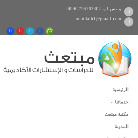
واتس اب
00962795763302
mobt3ath1@gmail.com
الرئيسية
خدماتنا
مكتبة مبتعث
المدونة