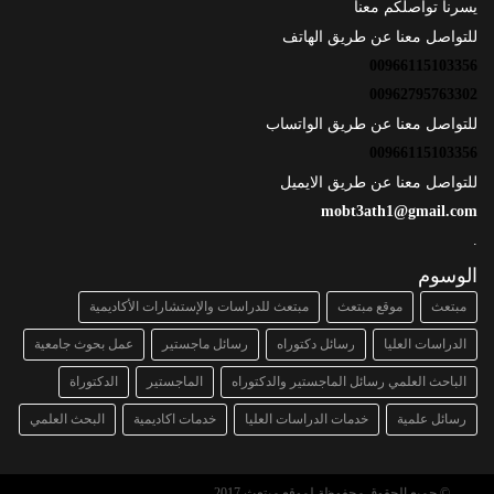
يسرنا تواصلكم معنا
للتواصل معنا عن طريق الهاتف
00966115103356
00962795763302
للتواصل معنا عن طريق الواتساب
00966115103356
للتواصل معنا عن طريق الايميل
mobt3ath1@gmail.com
.
الوسوم
مبتعث
موقع مبتعث
مبتعث للدراسات والإستشارات الأكاديمية
الدراسات العليا
رسائل دكتوراه
رسائل ماجستير
عمل بحوث جامعية
الباحث العلمي رسائل الماجستير والدكتوراه
الماجستير
الدكتوراة
رسائل علمية
خدمات الدراسات العليا
خدمات اكاديمية
البحث العلمي
© جميع الحقوق محفوظة لموقع مبتعث 2017