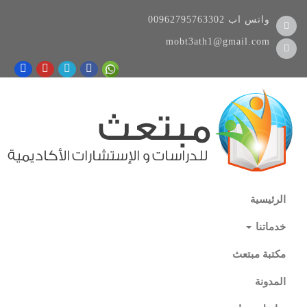
واتس اب
00962795763302
mobt3ath1@gmail.com
الرئيسية
خدماتنا
مكتبة مبتعث
المدونة