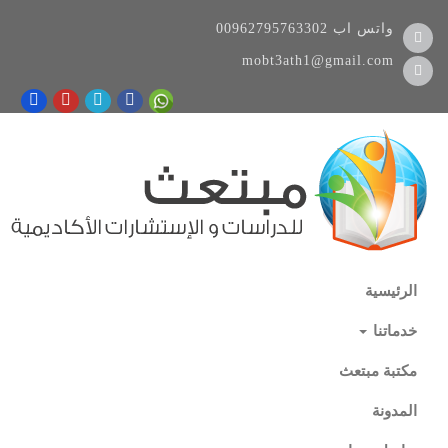
واتس اب
00962795763302
mobt3ath1@gmail.com
الرئيسية
خدماتنا
مكتبة مبتعث
المدونة