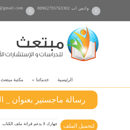
@gmail.com
واتس اب
00962795763302
الرئيسية
خدماتنا
مكتبة مبتعث
رسالة ماجستير بعنوان _ ال
جهازك لا يدعم قرائة ملف الكتاب
لتحميل الملف