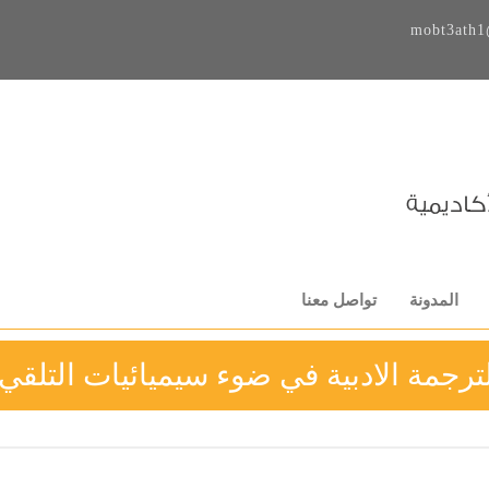
mobt3ath1
المدونة
تواصل معنا
ترجمة الادبية في ضوء سيميائيات التلقي