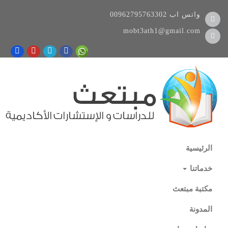
واتس اب
00962795763302
mobt3ath1@gmail.com
الرئيسية
خدماتنا
مكتبة مبتعث
المدونة