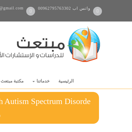
@gmail.com
واتس اب
00962795763302
الرئيسية
خدماتنا
مكتبة مبتعث
th Autism Spectrum Disorde
ر