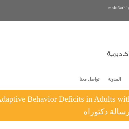
mobt3ath1
المدونة
تواصل معنا
daptive Behavior Deficits in Adults wi
سالة دكتوراه