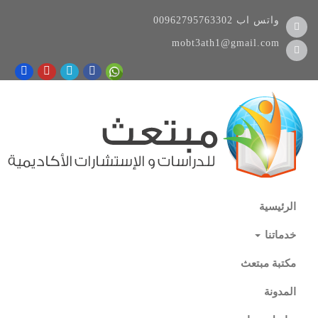
واتس اب
00962795763302
mobt3ath1@gmail.com
الرئيسية
خدماتنا
مكتبة مبتعث
المدونة