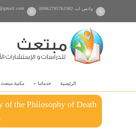
@gmail.com
واتس اب
00962795763302
الرئيسية
خدماتنا
مكتبة مبتعث
y of the Philosophy of Death
ر