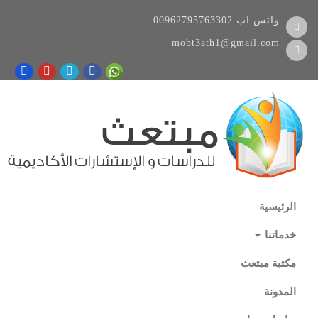
واتس اب
00962795763302
mobt3ath1@gmail.com
الرئيسية
خدماتنا
مكتبة مبتعث
المدونة