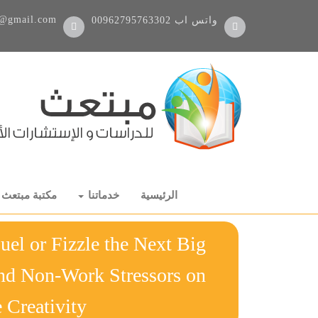
@gmail.com
واتس اب
00962795763302
الرئيسية
خدماتنا
مكتبة مبتعث
uel or Fizzle the Next Big
and Non-Work Stressors on
mployee Creativity