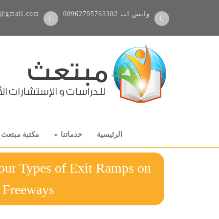
@gmail.com
واتس اب
00962795763302
الرئيسية
خدماتنا
مكتبة مبتعث
our Types of Exit Ramps on
lorida's Freeways