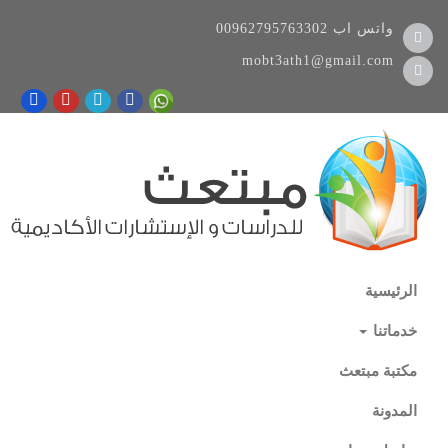
واتس اب
00962795763302
mobt3ath1@gmail.com
الرئيسية
خدماتنا
مكتبة مبتعث
المدونة