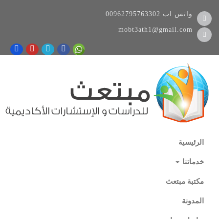
واتس اب
00962795763302
mobt3ath1@gmail.com
الرئيسية
خدماتنا
مكتبة مبتعث
المدونة