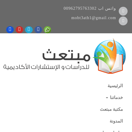
واتس اب
00962795763302
mobt3ath1@gmail.com
الرئيسية
خدماتنا
مكتبة مبتعث
المدونة