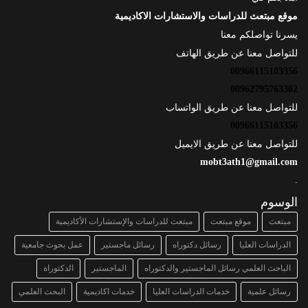
موقع مبتعث للدراسات والاستشارات الاكاديمية
يسرنا تواصلكم معنا
للتواصل معنا عن طريق الهاتف
00966115103356
00962795763302
للتواصل معنا عن طريق الواتساب
00966115103356
للتواصل معنا عن طريق الايميل
mobt3ath1@gmail.com
.
الوسوم
مبتعث
موقع مبتعث
مبتعث للدراسات والإستشارات الأكاديمية
الدراسات العليا
رسائل دكتوراه
رسائل ماجستير
عمل بحوث جامعية
الباحث العلمي رسائل الماجستير والدكتوراه
الماجستير
الدكتوراة
رسائل علمية
خدمات الدراسات العليا
خدمات اكاديمية
البحث العلمي