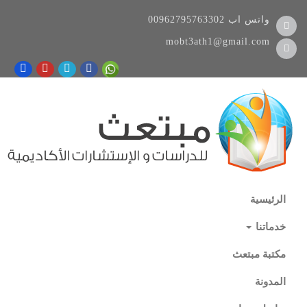
واتس اب
00962795763302
mobt3ath1@gmail.com
الرئيسية
خدماتنا
مكتبة مبتعث
المدونة