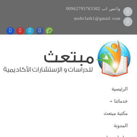
واتس اب
00962795763302
mobt3ath1@gmail.com
الرئيسية
خدماتنا
مكتبة مبتعث
المدونة