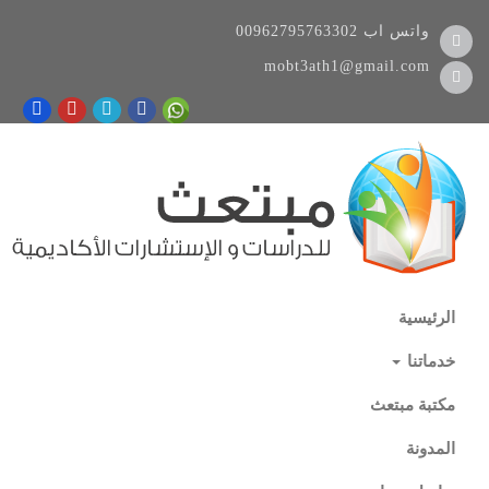
واتس اب
00962795763302
mobt3ath1@gmail.com
الرئيسية
خدماتنا
مكتبة مبتعث
المدونة