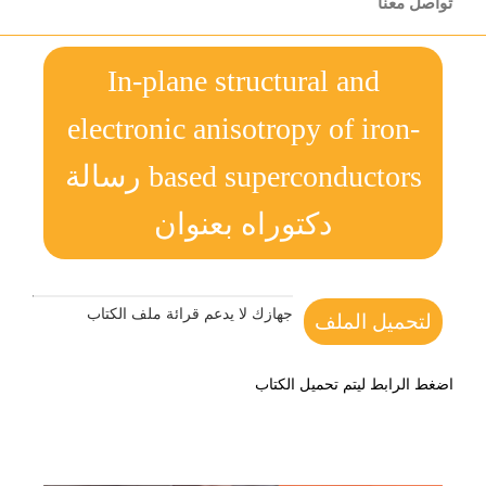
تواصل معنا
In-plane structural and
electronic anisotropy of iron-
based superconductors رسالة
دكتوراه بعنوان
جهازك لا يدعم قرائة ملف الكتاب
لتحميل الملف
اضغط الرابط ليتم تحميل الكتاب