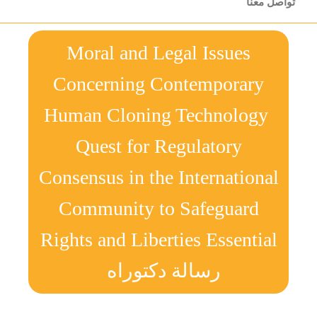
تواصل معنا
Moral and Legal Issues
Concerning Contemporary
Human Cloning Technology
Quest for Regulatory
Consensus in the International
Community to Safeguard
Rights and Liberties Essential
رسالة دكتوراه