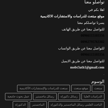
تواصلو معنا
اهلا بكم في
موقع مبتعث للدراسات والاستشارات الاكاديمية
يسرنا تواصلكم معنا
للتواصل معنا عن طريق الهاتف
00966115103356
00962795763302
للتواصل معنا عن طريق الواتساب
00966115103356
للتواصل معنا عن طريق الايميل
mobt3ath1@gmail.com
.
الوسوم
مبتعث
موقع مبتعث
مبتعث للدراسات والإستشارات الأكاديمية
الدراسات العليا
رسائل دكتوراه
رسائل ماجستير
عمل بحوث جامعية
الباحث العلمي رسائل الماجستير والدكتوراه
الماجستير
الدكتوراة