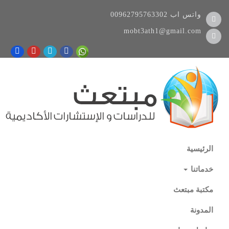
واتس اب
00962795763302
mobt3ath1@gmail.com
الرئيسية
خدماتنا
مكتبة مبتعث
المدونة