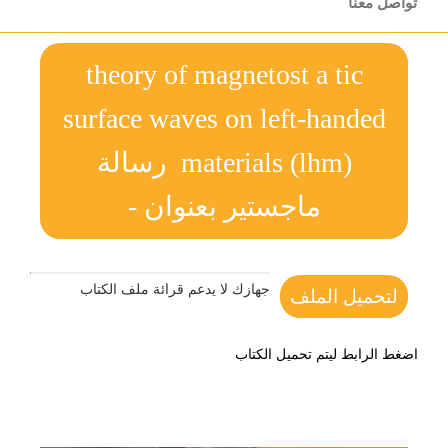
تواصل معنا
theory of magnetost a tic
surface waves on left-handed
materials (lhm) رسالة
ماجستير بعنوان -
جهازك لا يدعم قرائة ملف الكتاب
لتحميل الملف
اضغط الرابط ليتم تحميل الكتاب