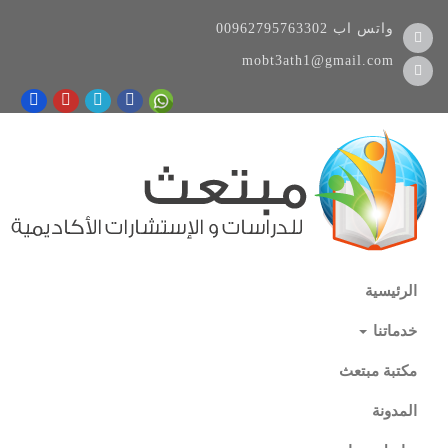
واتس اب
00962795763302
mobt3ath1@gmail.com
الرئيسية
خدماتنا
مكتبة مبتعث
المدونة