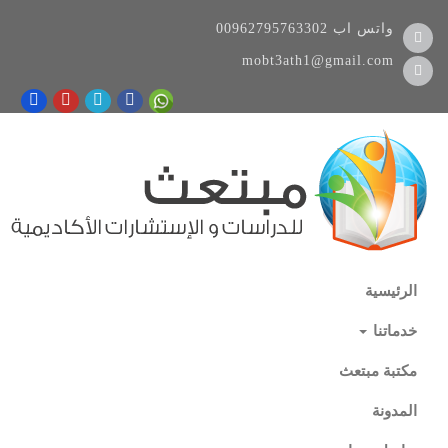
واتس اب
00962795763302
mobt3ath1@gmail.com
الرئيسية
خدماتنا
مكتبة مبتعث
المدونة