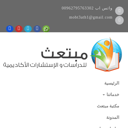
واتس اب
00962795763302
mobt3ath1@gmail.com
الرئيسية
خدماتنا
مكتبة مبتعث
المدونة