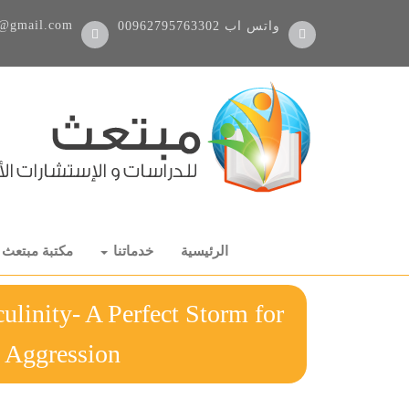
@gmail.com
واتس اب
00962795763302
الرئيسية
خدماتنا
مكتبة مبتعث
linity- A Perfect Storm for
rkplace Aggression