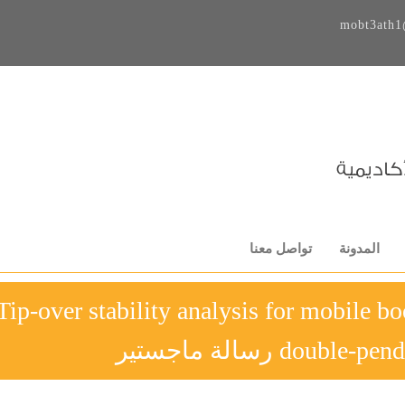
mobt3ath1
المدونة
تواصل معنا
Tip-over stability analysis for mobile b
dou رسالة ماجستير