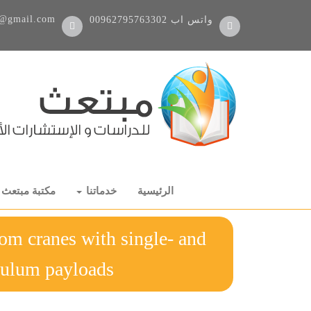
@gmail.com
واتس اب
00962795763302
الرئيسية
خدماتنا
مكتبة مبتعث
oom cranes with single- and
ble-pendulum payloads