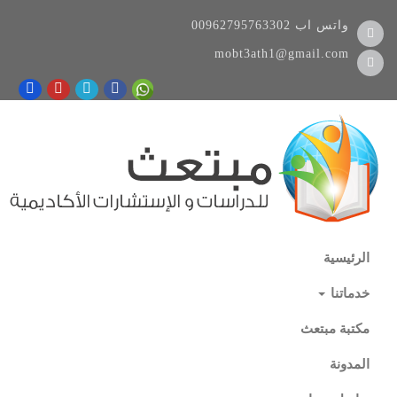
واتس اب
00962795763302
mobt3ath1@gmail.com
الرئيسية
خدماتنا
مكتبة مبتعث
المدونة