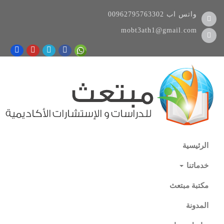
واتس اب
00962795763302
mobt3ath1@gmail.com
الرئيسية
خدماتنا
مكتبة مبتعث
المدونة