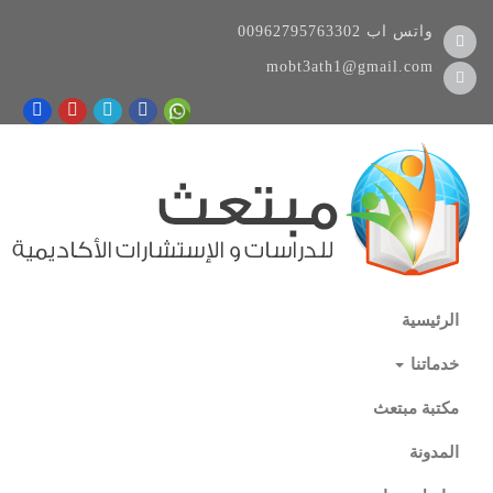
واتس اب
00962795763302
mobt3ath1@gmail.com
الرئيسية
خدماتنا
مكتبة مبتعث
المدونة