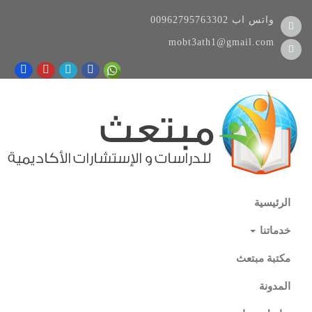
واتس اب
00962795763302
mobt3ath1@gmail.com
الرئيسية
خدماتنا
مكتبة مبتعث
المدونة