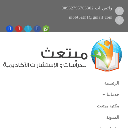
واتس اب
00962795763302
mobt3ath1@gmail.com
الرئيسية
خدماتنا
مكتبة مبتعث
المدونة