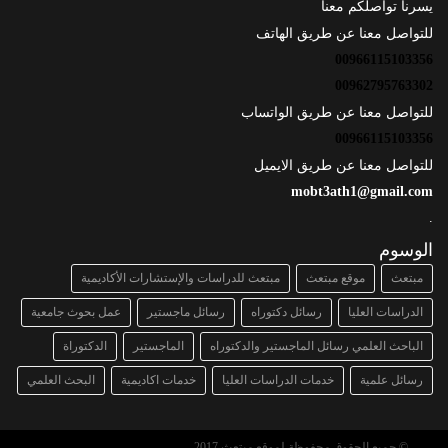
يسرنا تواصلكم معنا
للتواصل معنا عن طريق الهاتف
00966115103356
00962795763302
للتواصل معنا عن طريق الواتساب
00966115103356
للتواصل معنا عن طريق الايميل
mobt3ath1@gmail.com
.
الوسوم
مبتعث
موقع مبتعث
مبتعث للدراسات والإستشارات الأكاديمية
الدراسات العليا
رسائل دكتوراه
رسائل ماجستير
عمل بحوث جامعية
الباحث العلمي رسائل الماجستير والدكتوراه
الماجستير
الدكتوراة
رسائل علمية
خدمات الدراسات العليا
خدمات اكاديمية
البحث العلمي
© جميع الحقوق محفوظة لموقع مبتعث 2017