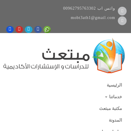
واتس اب
00962795763302
mobt3ath1@gmail.com
الرئيسية
خدماتنا
مكتبة مبتعث
المدونة