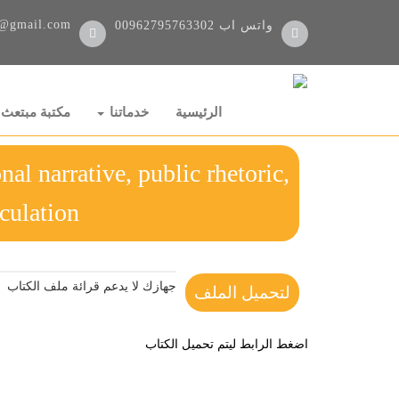
@gmail.com
واتس اب
00962795763302
الرئيسية
خدماتنا
مكتبة مبتعث
al narrative, public rhetoric,
and circulation 
جهازك لا يدعم قرائة ملف الكتاب
لتحميل الملف
اضغط الرابط ليتم تحميل الكتاب