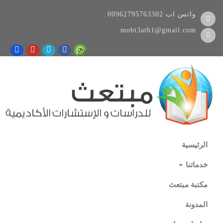
واتس اب
00962795763302
mobt3ath1@gmail.com
الرئيسية
خدماتنا
مكتبة مبتعث
المدونة