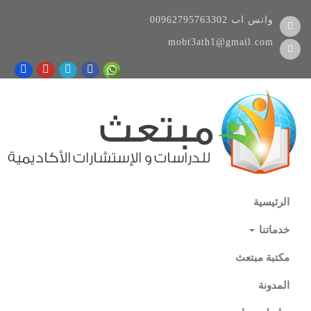
واتس اب
00962795763302
mobt3ath1@gmail.com
الرئيسية
خدماتنا
مكتبة مبتعث
المدونة