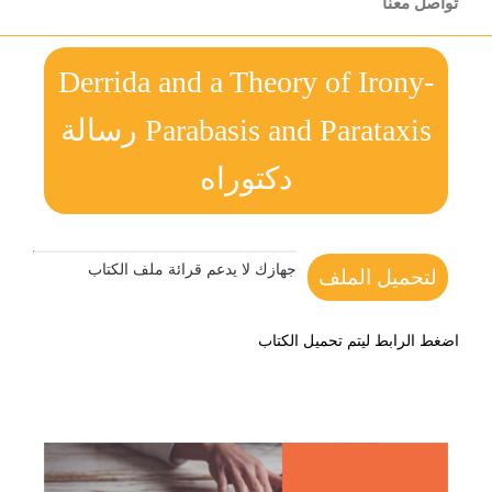
تواصل معنا
Derrida and a Theory of Irony-
Parabasis and Parataxis رسالة
دكتوراه
جهازك لا يدعم قرائة ملف الكتاب
لتحميل الملف
اضغط الرابط ليتم تحميل الكتاب