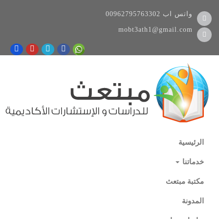
واتس اب
00962795763302
mobt3ath1@gmail.com
الرئيسية
خدماتنا
مكتبة مبتعث
المدونة