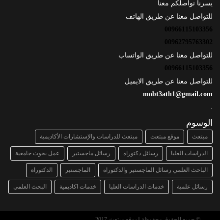
يسرنا تواصلكم معنا
للتواصل معنا عن طريق الهاتف
00966115103356
00962795763302
للتواصل معنا عن طريق الواتساب
00966115103356
للتواصل معنا عن طريق الايميل
mobt3ath1@gmail.com
.
الوسوم
مبتعث
موقع مبتعث
مبتعث للدراسات والإستشارات الأكاديمية
الدراسات العليا
رسائل دكتوراه
رسائل ماجستير
عمل بحوث جامعية
الباحث العلمي رسائل الماجستير والدكتوراه
الماجستير
الدكتوراة
رسائل علمية
خدمات الدراسات العليا
خدمات اكاديمية
البحث العلمي
© جميع الحقوق محفوظة لموقع مبتعث 2017