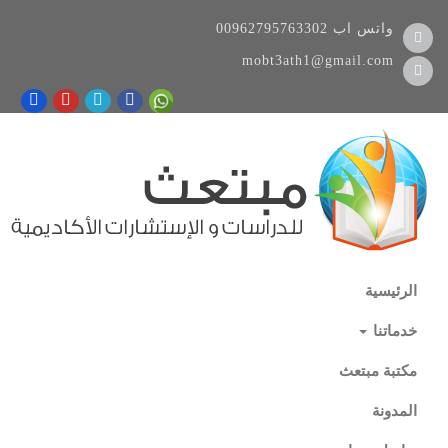
واتس اب
00962795763302
mobt3ath1@gmail.com
الرئيسية
خدماتنا
مكتبة مبتعث
المدونة