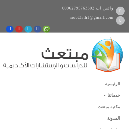
واتس اب
00962795763302
mobt3ath1@gmail.com
الرئيسية
خدماتنا
مكتبة مبتعث
المدونة