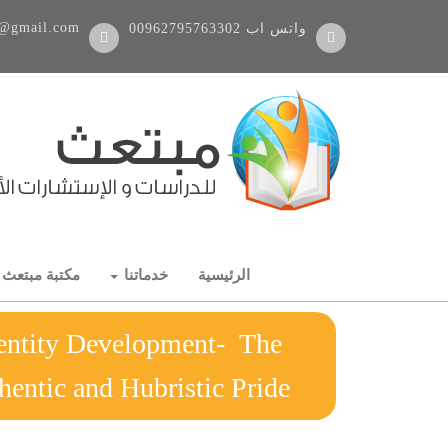
@gmail.com
واتس اب
00962795763302
الرئيسية
خدماتنا
مكتبة مبتعث
dentity Development- The
een Authentic and Hubristic Pride