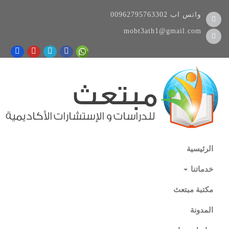
واتس اب
00962795763302
mobt3ath1@gmail.com
الرئيسية
خدماتنا
مكتبة مبتعث
المدونة