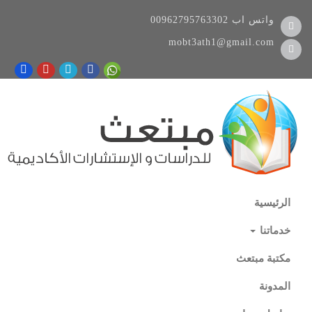
واتس اب
00962795763302
mobt3ath1@gmail.com
الرئيسية
خدماتنا
مكتبة مبتعث
المدونة