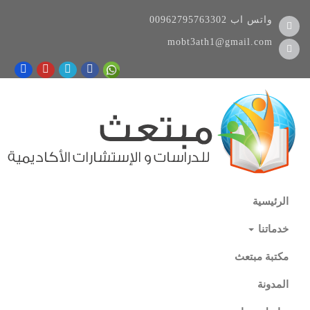
واتس اب
00962795763302
mobt3ath1@gmail.com
الرئيسية
خدماتنا
مكتبة مبتعث
المدونة